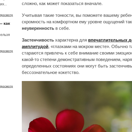
сложно, как может показаться вначале.
х...
Учитывая такие тонкости, вы поможете вашему ребе
просмотр
скромность на комфортном ему уровне ощущений так,
— как
неуверенность
в себе.
нельзя
Застенчивость
характерна для
впечатлительных д
амплитудой
, «глазками на мокром месте». Обычно 
просмотр
стараются привлечь к себе внимание своими эмоцио
какой-то степени демонстративным поведением, нар
определенных состояниях они могут быть застенчивы
бессознательное кокетство.
просмотр