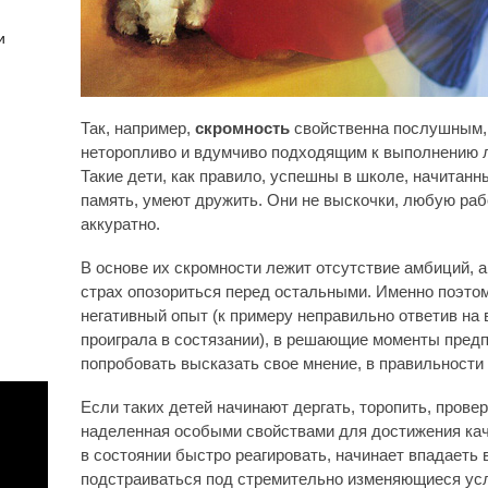
и
Так, например,
скромность
свойственна послушным,
неторопливо и вдумчиво подходящим к выполнению 
Такие дети, как правило, успешны в школе, начитан
память, умеют дружить. Они не выскочки, любую раб
аккуратно.
В основе их скромности лежит отсутствие амбиций, а
страх опозориться перед остальными. Именно поэтому
негативный опыт (к примеру неправильно ответив на в
проиграла в состязании), в решающие моменты пред
попробовать высказать свое мнение, в правильности 
Если таких детей начинают дергать, торопить, проверя
наделенная особыми свойствами для достижения каче
в состоянии быстро реагировать, начинает впадаеть в
подстраиваться под стремительно изменяющиеся усл