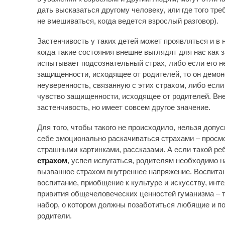
дать высказаться другому человеку, или где того тр
не вмешиваться, когда ведется взрослый разговор).
Застенчивость у таких детей может проявляться и в 
когда такие состояния внешне выглядят для нас как 
испытывает подсознательный страх, либо если его н
защищенности, исходящее от родителей, то он демон
неуверенность, связанную с этих страхом, либо если
чувство защищенности, исходящее от родителей. Вн
застенчивость, но имеет совсем другое значение.
Для того, чтобы такого не происходило, нельзя допус
себе эмоционально раскачиваться страхами – просм
страшными картинками, рассказами. А если такой ре
страхом
, успел испугаться, родителям необходимо н
вызванное страхом внутреннее напряжение. Воспитан
воспитание, приобщение к культуре и искусству, инт
привития общечеловеческих ценностей гуманизма –
набор, о котором должны позаботиться любящие и п
родители.