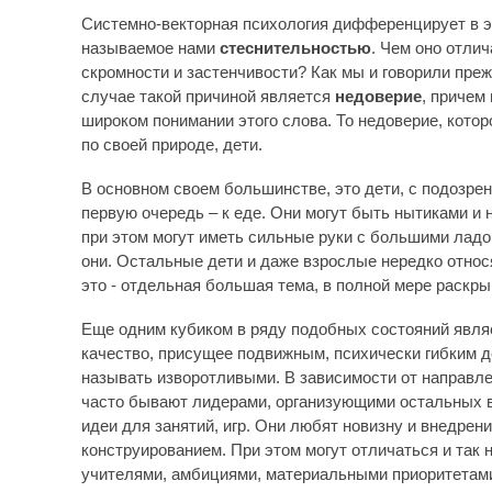
Системно-векторная психология дифференцирует в эт
называемое нами
стеснительностью
. Чем оно отли
скромности и застенчивости? Как мы и говорили преж
случае такой причиной является
недоверие
, причем
широком понимании этого слова. То недоверие, кото
по своей природе, дети.
В основном своем большинстве, это дети, с подозрен
первую очередь – к еде. Они могут быть нытиками и 
при этом могут иметь сильные руки с большими ладо
они. Остальные дети и даже взрослые нередко относя
это - отдельная большая тема, в полной мере раскры
Еще одним кубиком в ряду подобных состояний явл
качество, присущее подвижным, психически гибким д
называть изворотливыми. В зависимости от направлен
часто бывают лидерами, организующими остальных 
идеи для занятий, игр. Они любят новизну и внедрен
конструированием. При этом могут отличаться и та
учителями, амбициями, материальными приоритетами