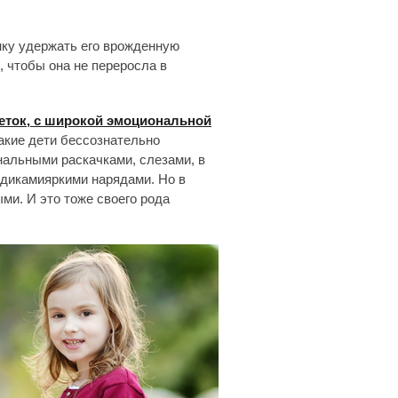
нку удержать его врожденную
 чтобы она не переросла в
еток, с широкой эмоциональной
такие дети бессознательно
нальными раскачками, слезами, в
ядикамияркими нарядами. Но в
ми. И это тоже своего рода