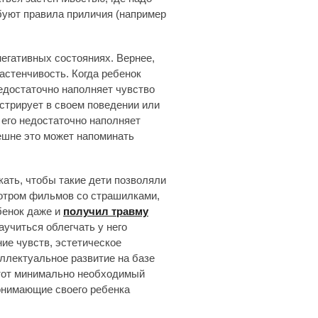
ебуют правила приличия (например
негативных состояниях. Вернее,
застенчивость. Когда ребенок
едостаточно наполняет чувство
стрирует в своем поведении или
 его недостаточно наполняет
ешне это может напоминать
кать, чтобы такие дети позволяли
отром фильмов со страшилками,
бенок даже и
получил травму
аучиться облегчать у него
ие чувств, эстетическое
еллектуальное развитие на базе
 тот минимально необходимый
онимающие своего ребенка