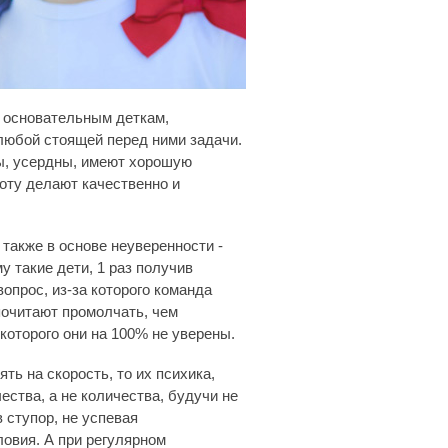
 основательным деткам,
любой стоящей перед ними задачи.
ны, усердны, имеют хорошую
оту делают качественно и
 также в основе неуверенности -
 такие дети, 1 раз получив
опрос, из-за которого команда
почитают промолчать, чем
которого они на 100% не уверены.
ть на скорость, то их психика,
ства, а не количества, будучи не
 ступор, не успевая
овия. А при регулярном