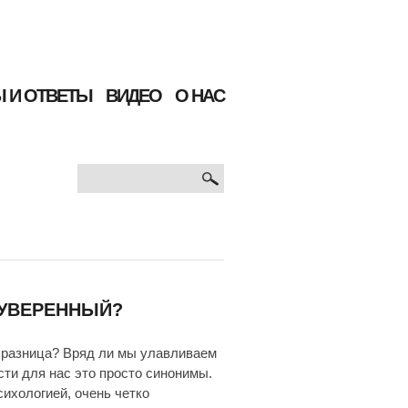
 И ОТВЕТЫ
ВИДЕО
О НАС
ФОРМА
Поиск
ПОИСКА
ЕУВЕРЕННЫЙ?
м разница? Вряд ли мы улавливаем
сти для нас это просто синонимы.
ихологией, очень четко