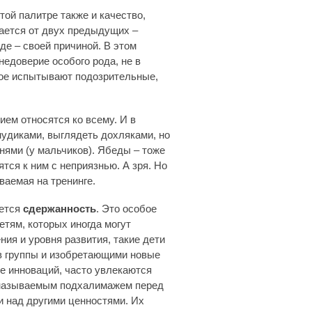
ой палитре также и качество,
чается от двух предыдущих –
де – своей причиной. В этом
 недоверие особого рода, не в
рое испытывают подозрительные,
ием относятся ко всему. И в
нудиками, выглядеть дохляками, но
нями (у мальчиков). Ябеды – тоже
тся к ним с неприязнью. А зря. Но
ваемая на тренинге.
яется
сдержанность
. Это особое
етям, которых иногда могут
ия и уровня развития, такие дети
в группы и изобретающими новые
ие инноваций, часто увлекаются
к называемым подхалимажем перед
 над другими ценностями. Их