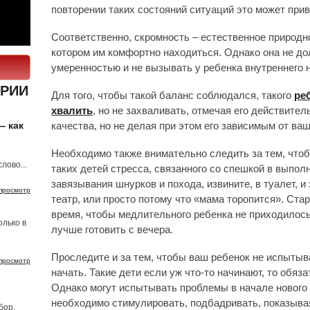
повторении таких состояний ситуаций это может прив
Соответственно, скромность – естественное природно
котором им комфортно находиться. Однако она не до
умеренностью и не вызывать у ребенка внутреннего 
РИИ
Для того, чтобы такой баланс соблюдался, такого
ре
хвалить
, но не захваливать, отмечая его действите
— как
качества, но не делая при этом его зависимым от ва
Необходимо также внимательно следить за тем, чтоб
лово...
таких детей стресса, связанного со спешкой в выполн
завязывания шнурков и похода, извините, в туалет, и
просмотр
театр, или просто потому что «мама торопится». Ста
время, чтобы медлительного ребенка не приходилось
олько в
лучше готовить с вечера.
Проследите и за тем, чтобы ваш ребенок не испытыв
просмотр
начать. Такие дети если уж что-то начинают, то обя
Однако могут испытывать проблемы в начале нового 
необходимо стимулировать, подбадривать, показывая,
бор.